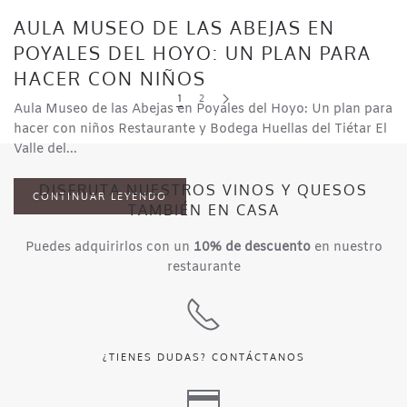
AULA MUSEO DE LAS ABEJAS EN
POYALES DEL HOYO: UN PLAN PARA
HACER CON NIÑOS
1
2
Aula Museo de las Abejas en Poyales del Hoyo: Un plan para
hacer con niños Restaurante y Bodega Huellas del Tiétar El
Valle del...
DISFRUTA NUESTROS VINOS Y QUESOS
CONTINUAR LEYENDO
TAMBIÉN EN CASA
Puedes adquirirlos con un
10% de descuento
en nuestro
restaurante
¿TIENES DUDAS?
CONTÁCTANOS