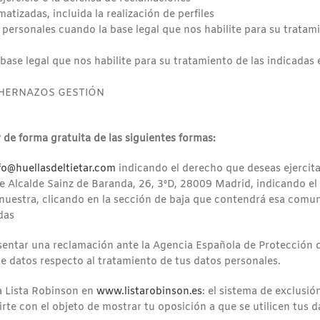
tizadas, incluida la realización de perfiles
personales cuando la base legal que nos habilite para su tratamie
base legal que nos habilite para su tratamiento de las indicadas 
 a HERNAZOS GESTIÓN
de forma gratuita de las siguientes formas:
fo@huellasdeltietar.com
indicando el derecho que deseas ejercitar
lle Alcalde Sainz de Baranda, 26, 3ºD, 28009 Madrid, indicando e
uestra, clicando en la sección de baja que contendrá esa comuni
das
sentar una reclamación ante la Agencia Española de Protección
de datos respecto al tratamiento de tus datos personales.
a Lista Robinson en
www.listarobinson.es
: el sistema de exclusi
rte con el objeto de mostrar tu oposición a que se utilicen tus 