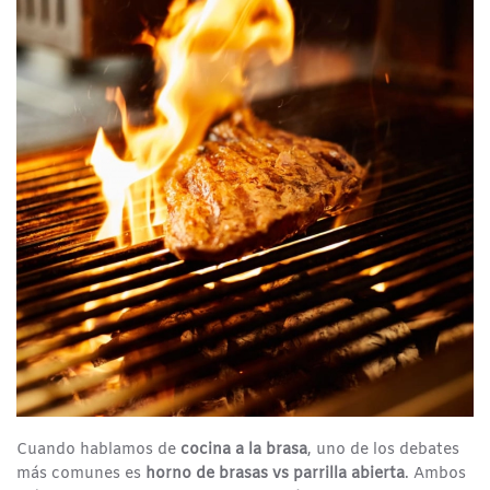
Cuando hablamos de
cocina a la brasa
, uno de los debates
más comunes es
horno de brasas vs parrilla abierta
. Ambos