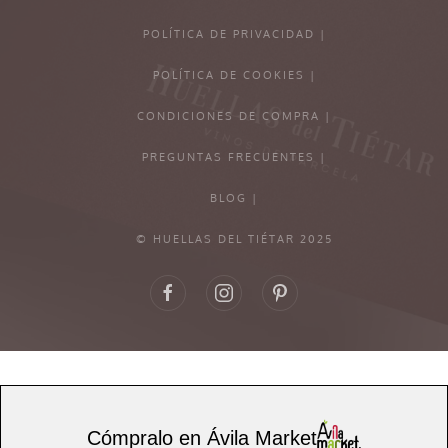
POLÍTICA DE PRIVACIDAD |
POLÍTICA DE COOKIES |
CONDICIONES DE COMPRA |
PREGUNTAS FRECUENTES |
BLOG |
© HUELLAS DEL TIÉTAR 2025
Cómpralo en Ávila Market