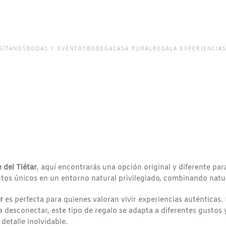
SÍTANOS
BODAS Y EVENTOS
BODEGA
CASA RURAL
REGALA EXPERIENCIA
e del Tiétar
, aquí encontrarás una opción original y diferente pa
tos únicos en un entorno natural privilegiado, combinando natu
r
es perfecta para quienes valoran vivir experiencias auténticas.
 desconectar, este tipo de regalo se adapta a diferentes gustos 
detalle inolvidable.