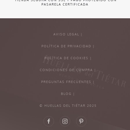
TIENDA SEGURA CON SSL Y PAGO PROTEGIDO CON
PASARELA CERTIFICADA
AVISO LEGAL |
POLÍTICA DE PRIVACIDAD |
POLÍTICA DE COOKIES |
CONDICIONES DE COMPRA |
PREGUNTAS FRECUENTES |
BLOG |
© HUELLAS DEL TIÉTAR 2025